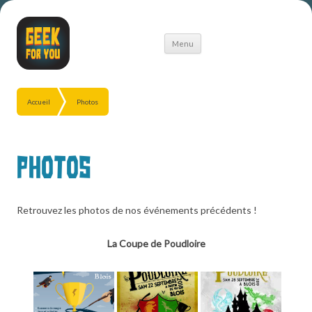
Aller
Menu
au
contenu
Accueil
Photos
Photos
Retrouvez les photos de nos événements précédents !
La Coupe de Poudloire