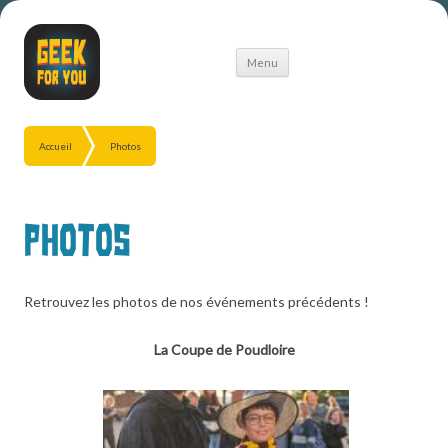
Aller
Menu
au
contenu
Accueil
Photos
Photos
Retrouvez les photos de nos événements précédents !
La Coupe de Poudloire