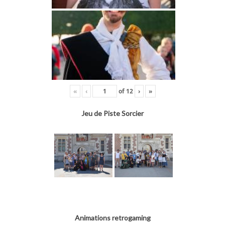
«
‹
of
12
›
»
Jeu de Piste Sorcier
Animations retrogaming