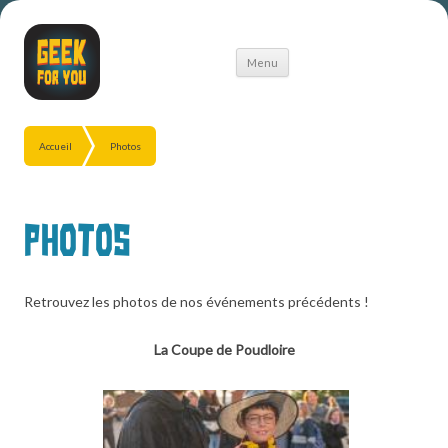
Aller
Menu
au
contenu
Accueil
Photos
Photos
Retrouvez les photos de nos événements précédents !
La Coupe de Poudloire