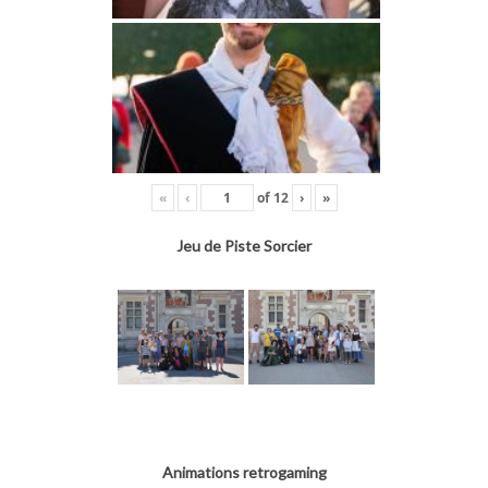
«
‹
of
12
›
»
Jeu de Piste Sorcier
Animations retrogaming