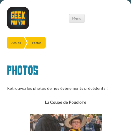
Aller
Menu
au
contenu
Accueil
Photos
Photos
Retrouvez les photos de nos événements précédents !
La Coupe de Poudloire