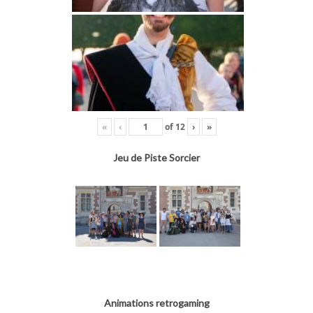
«
‹
of
12
›
»
Jeu de Piste Sorcier
Animations retrogaming