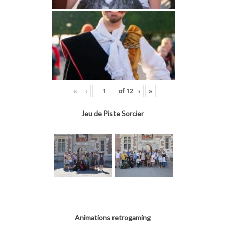
«
‹
of
12
›
»
Jeu de Piste Sorcier
Animations retrogaming