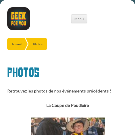
Aller
Menu
au
contenu
Accueil
Photos
Photos
Retrouvez les photos de nos événements précédents !
La Coupe de Poudloire