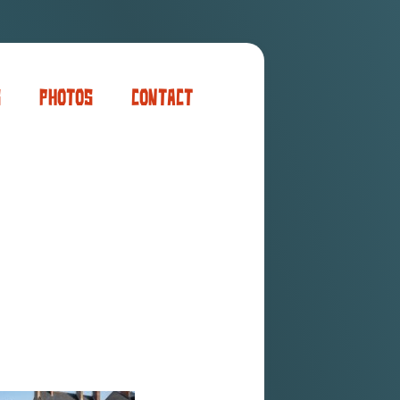
s
Photos
Contact
er
ogaming