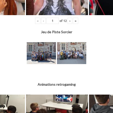
«
‹
of
12
›
»
Jeu de Piste Sorcier
Animations retrogaming