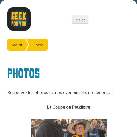
Aller
Menu
au
contenu
Accueil
Photos
Photos
Retrouvez les photos de nos événements précédents !
La Coupe de Poudloire