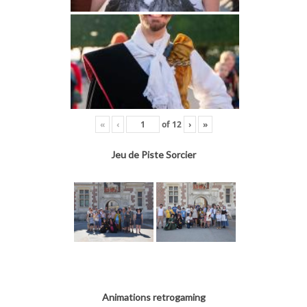
«
‹
of
12
›
»
Jeu de Piste Sorcier
Animations retrogaming