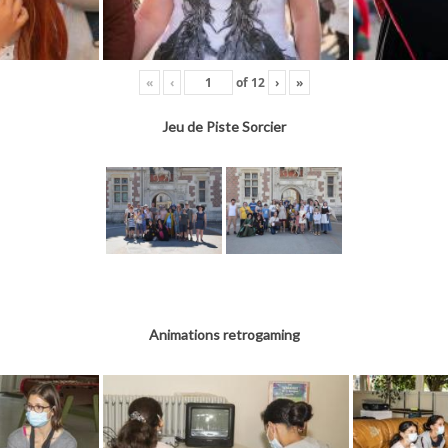
«
‹
of
12
›
»
Jeu de Piste Sorcier
Animations retrogaming