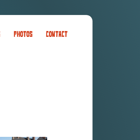
s
Photos
Contact
er
ogaming