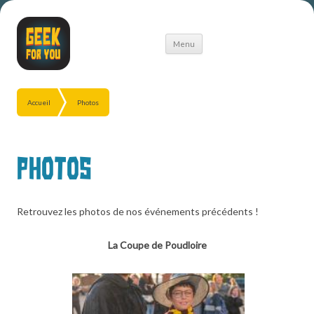
Aller
Menu
au
contenu
Accueil
Photos
Photos
Retrouvez les photos de nos événements précédents !
La Coupe de Poudloire