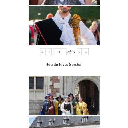
«
‹
of
12
›
»
Jeu de Piste Sorcier