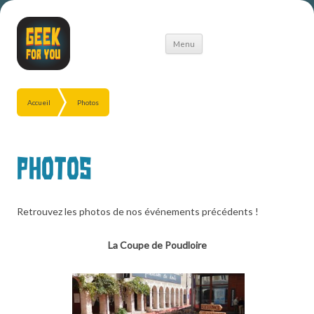
Aller
Menu
au
contenu
Accueil
Photos
Photos
Retrouvez les photos de nos événements précédents !
La Coupe de Poudloire