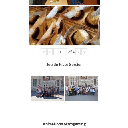
«
‹
of
4
›
»
Jeu de Piste Sorcier
Animations retrogaming