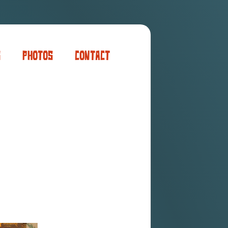
s
Photos
Contact
er
ogaming