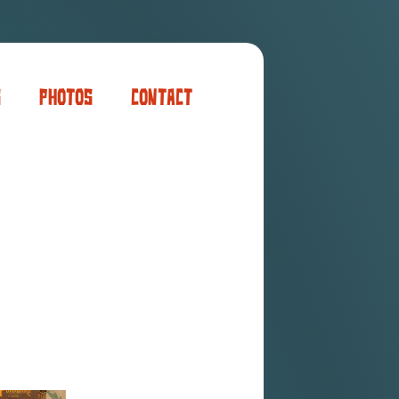
s
Photos
Contact
er
ogaming