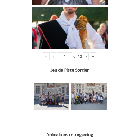
«
‹
of
12
›
»
Jeu de Piste Sorcier
Animations retrogaming