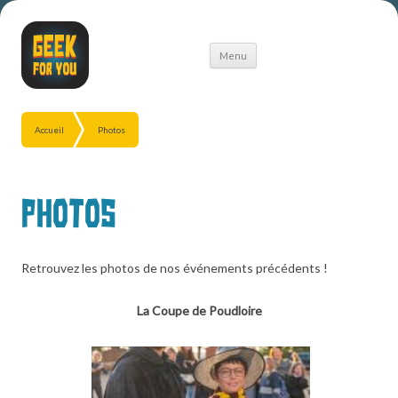
Aller
Menu
au
contenu
Accueil
Photos
Photos
Retrouvez les photos de nos événements précédents !
La Coupe de Poudloire