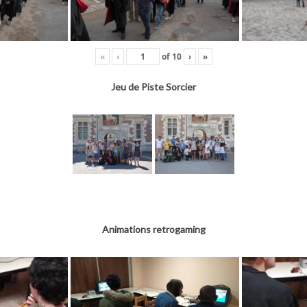
«
‹
of
10
›
»
Jeu de Piste Sorcier
Animations retrogaming