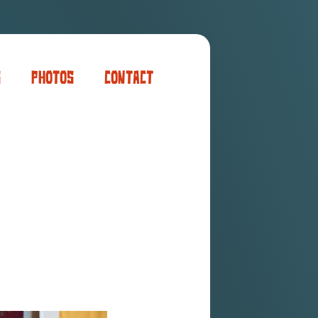
s
Photos
Contact
er
ogaming