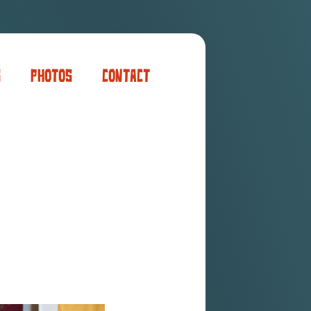
s
Photos
Contact
er
ogaming