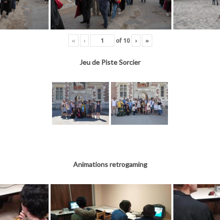
«
‹
of
10
›
»
Jeu de Piste Sorcier
Animations retrogaming