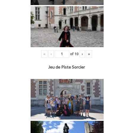
«
‹
of
10
›
»
Jeu de Piste Sorcier