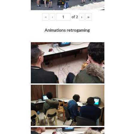
«
‹
of
2
›
»
Animations retrogaming