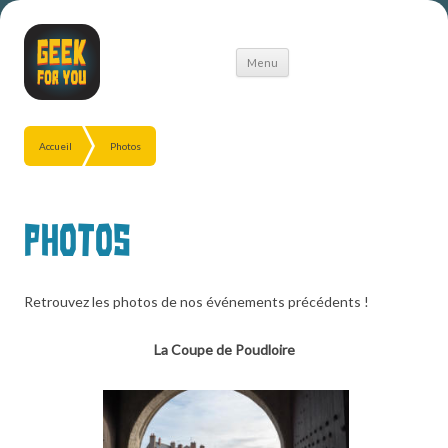
Aller
Menu
au
contenu
Accueil
Photos
Photos
Retrouvez les photos de nos événements précédents !
La Coupe de Poudloire