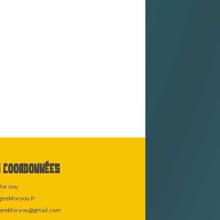
 coordonnées
for you
eekforyou.fr
geekforyou@gmail.com