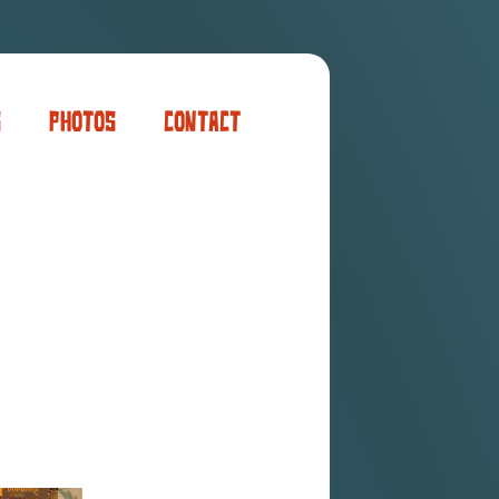
s
Photos
Contact
er
ogaming