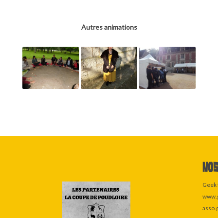
Autres animations
Nos
Geek 
www.g
asso.