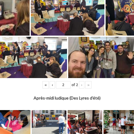
«
‹
of
2
›
»
Après-midi ludique (Des Lyres d’été)