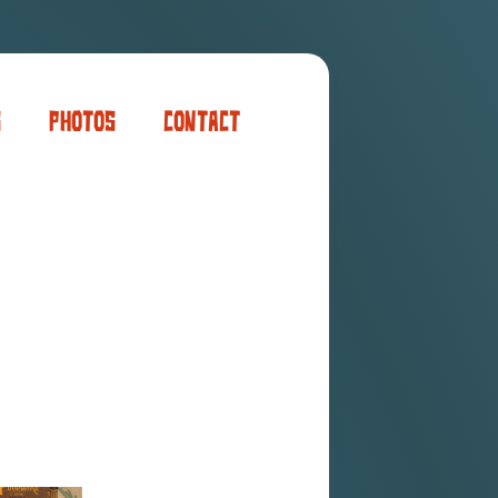
s
Photos
Contact
er
ogaming