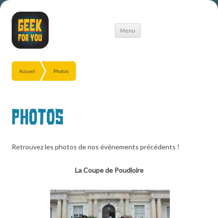
Aller
Menu
au
contenu
Accueil
Photos
Photos
Retrouvez les photos de nos événements précédents !
La Coupe de Poudloire