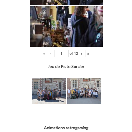
«
‹
of
12
›
»
Jeu de Piste Sorcier
Animations retrogaming