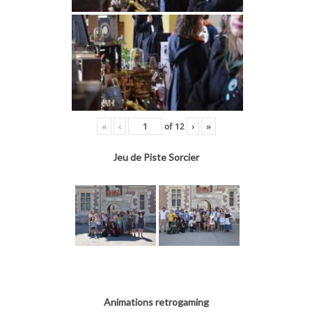
«
‹
of
12
›
»
Jeu de Piste Sorcier
Animations retrogaming