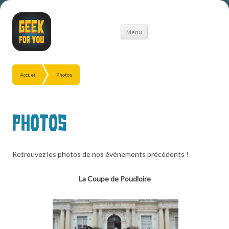
Aller
Menu
au
contenu
Accueil
Photos
Photos
Retrouvez les photos de nos événements précédents !
La Coupe de Poudloire