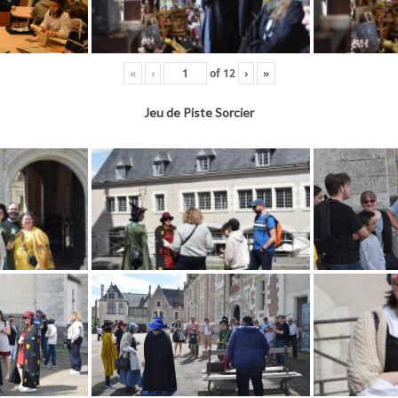
«
‹
of
12
›
»
Jeu de Piste Sorcier