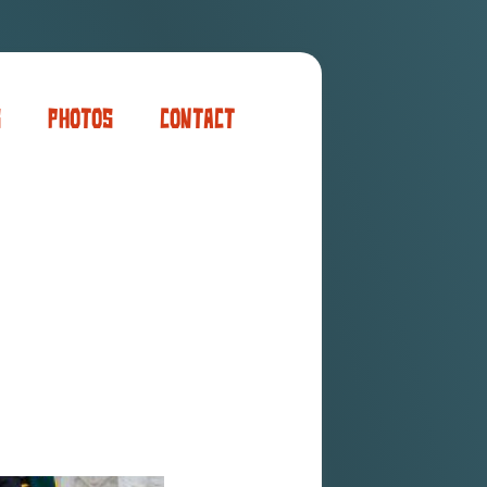
s
Photos
Contact
er
ogaming