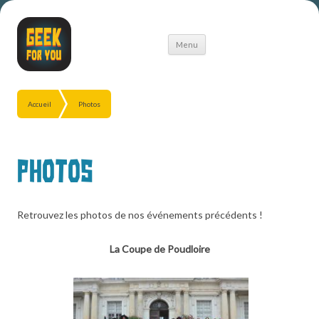
Aller
Menu
au
contenu
Accueil
Photos
Photos
Retrouvez les photos de nos événements précédents !
La Coupe de Poudloire