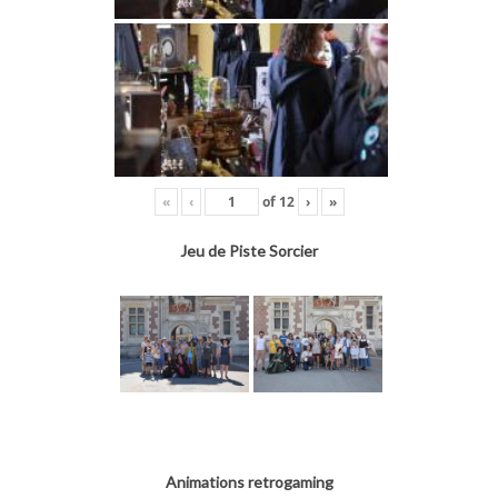
«
‹
of
12
›
»
Jeu de Piste Sorcier
Animations retrogaming