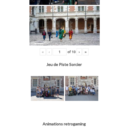
«
‹
of
10
›
»
Jeu de Piste Sorcier
Animations retrogaming