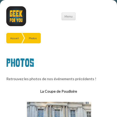
Aller
Menu
au
contenu
Accueil
Photos
Photos
Retrouvez les photos de nos événements précédents !
La Coupe de Poudloire