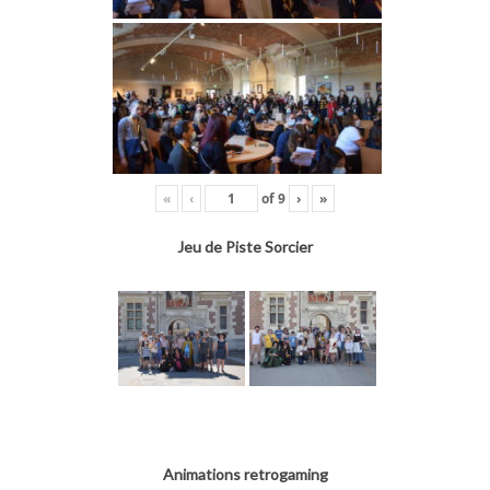
«
‹
of
9
›
»
Jeu de Piste Sorcier
Animations retrogaming