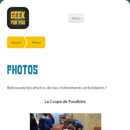
Aller
Menu
au
contenu
Accueil
Photos
Photos
Retrouvez les photos de nos événements précédents !
La Coupe de Poudloire