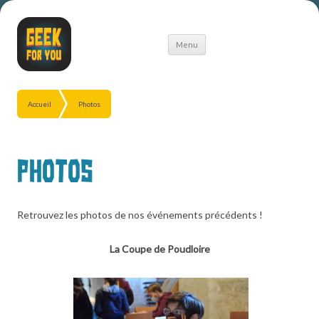
Aller
Menu
au
contenu
Accueil
Photos
Photos
Retrouvez les photos de nos événements précédents !
La Coupe de Poudloire