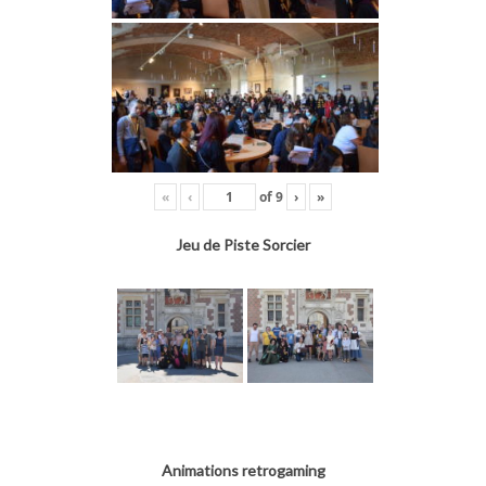
«
‹
of
9
›
»
Jeu de Piste Sorcier
Animations retrogaming