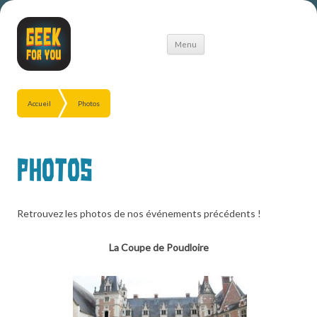
Aller
Menu
au
contenu
Accueil
Photos
Photos
Retrouvez les photos de nos événements précédents !
La Coupe de Poudloire