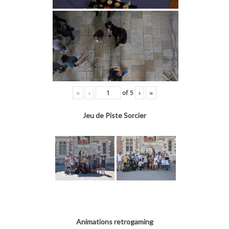
«
‹
of
5
›
»
Jeu de Piste Sorcier
Animations retrogaming