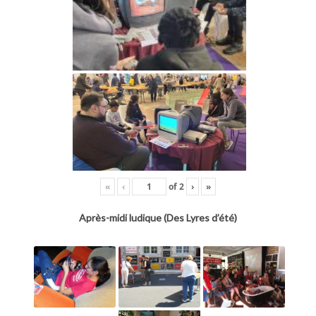
«
‹
of
2
›
»
Après-midi ludique (Des Lyres d’été)