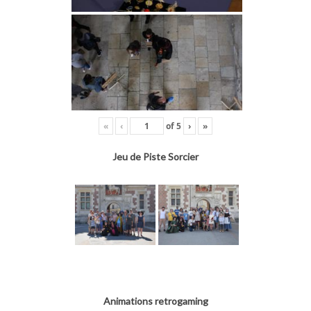
«
‹
of
5
›
»
Jeu de Piste Sorcier
Animations retrogaming