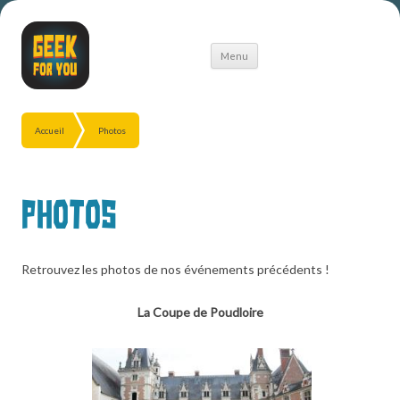
Aller
Menu
au
contenu
Accueil
Photos
Photos
Retrouvez les photos de nos événements précédents !
La Coupe de Poudloire