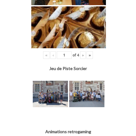
«
‹
of
4
›
»
Jeu de Piste Sorcier
Animations retrogaming