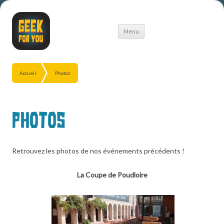
Aller
Menu
au
contenu
Accueil
Photos
Photos
Retrouvez les photos de nos événements précédents !
La Coupe de Poudloire