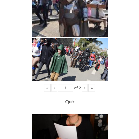
«
‹
of
2
›
»
Quiz