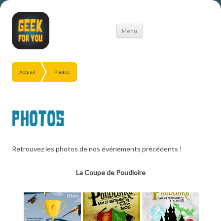
Aller
Menu
au
contenu
Accueil
Photos
Photos
Retrouvez les photos de nos événements précédents !
La Coupe de Poudloire