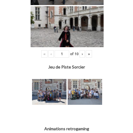
«
‹
of
10
›
»
Jeu de Piste Sorcier
Animations retrogaming