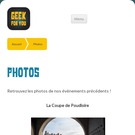
Aller
Menu
au
contenu
Accueil
Photos
Photos
Retrouvez les photos de nos événements précédents !
La Coupe de Poudloire