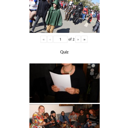
«
‹
of
2
›
»
Quiz