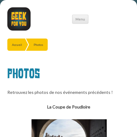
Aller
Menu
au
contenu
Accueil
Photos
Photos
Retrouvez les photos de nos événements précédents !
La Coupe de Poudloire