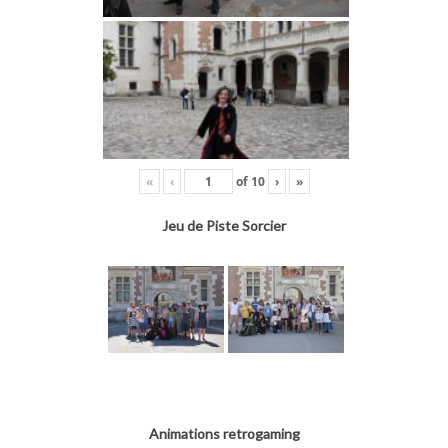
«
‹
of
10
›
»
Jeu de Piste Sorcier
Animations retrogaming