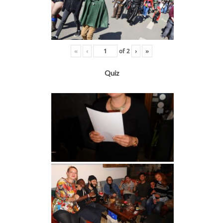
«
‹
of
2
›
»
Quiz