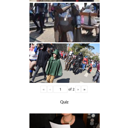
«
‹
of
2
›
»
Quiz