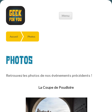
Aller
Menu
au
contenu
Accueil
Photos
Photos
Retrouvez les photos de nos événements précédents !
La Coupe de Poudloire