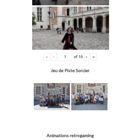
«
‹
of
10
›
»
Jeu de Piste Sorcier
Animations retrogaming