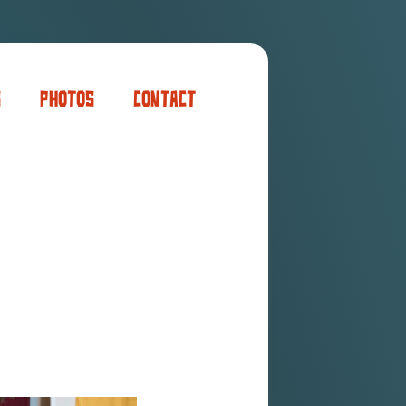
s
Photos
Contact
er
ogaming