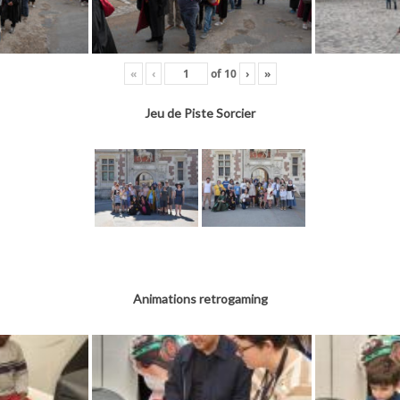
«
‹
of
10
›
»
Jeu de Piste Sorcier
Animations retrogaming