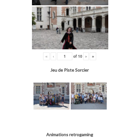
«
‹
of
10
›
»
Jeu de Piste Sorcier
Animations retrogaming