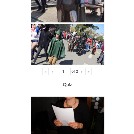
«
‹
of
2
›
»
Quiz