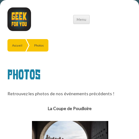
Aller
Menu
au
contenu
Accueil
Photos
Photos
Retrouvez les photos de nos événements précédents !
La Coupe de Poudloire