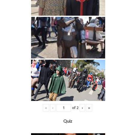
«
‹
of
2
›
»
Quiz