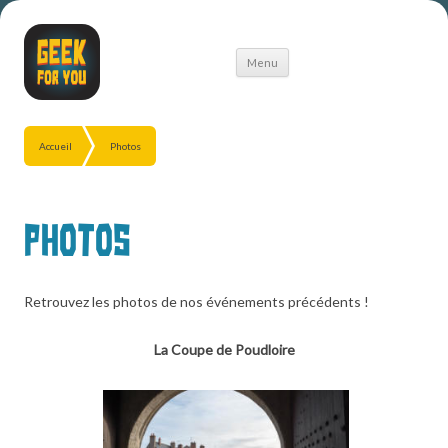
Aller
Menu
au
contenu
Accueil
Photos
Photos
Retrouvez les photos de nos événements précédents !
La Coupe de Poudloire