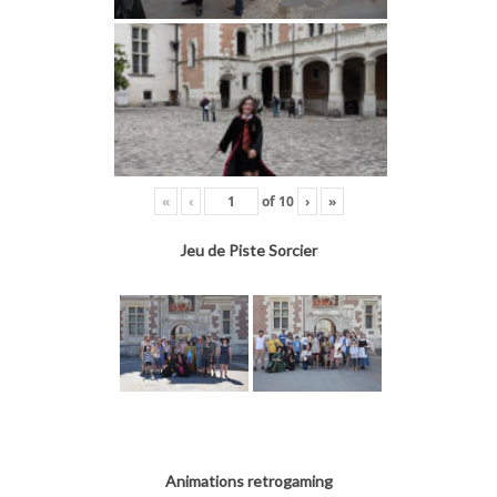
«
‹
of
10
›
»
Jeu de Piste Sorcier
Animations retrogaming