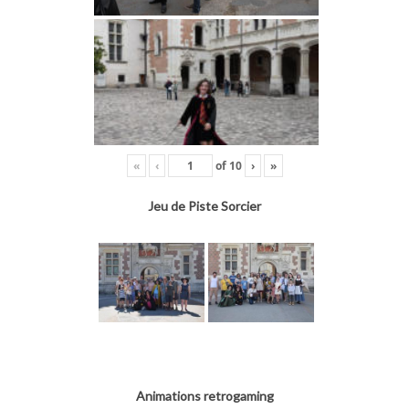
«
‹
of
10
›
»
Jeu de Piste Sorcier
Animations retrogaming