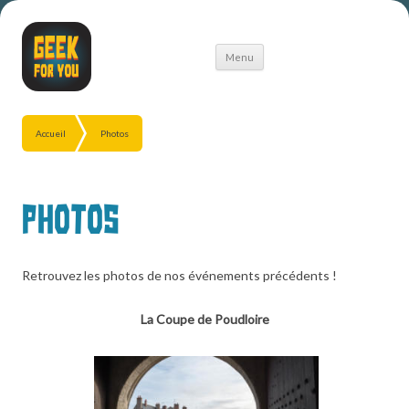
Aller
Menu
au
contenu
Accueil
Photos
Photos
Retrouvez les photos de nos événements précédents !
La Coupe de Poudloire