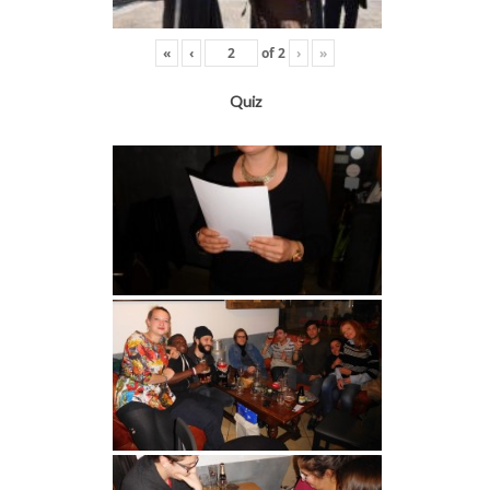
«
‹
of
2
›
»
Quiz