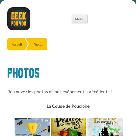
Aller
Menu
au
contenu
Accueil
Photos
Photos
Retrouvez les photos de nos événements précédents !
La Coupe de Poudloire