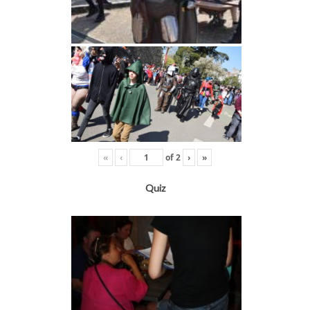
«
‹
of
2
›
»
Quiz