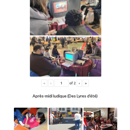
«
‹
of
2
›
»
Après-midi ludique (Des Lyres d’été)