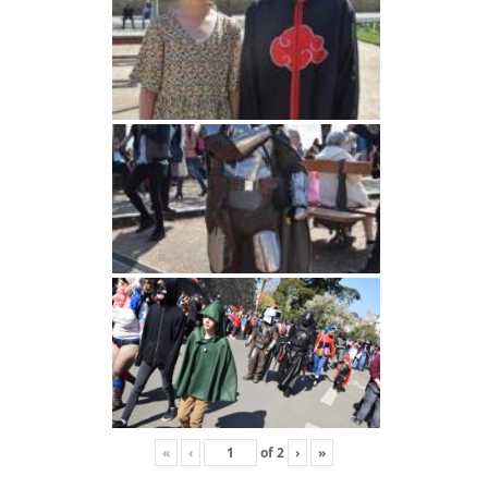
«
‹
of
2
›
»