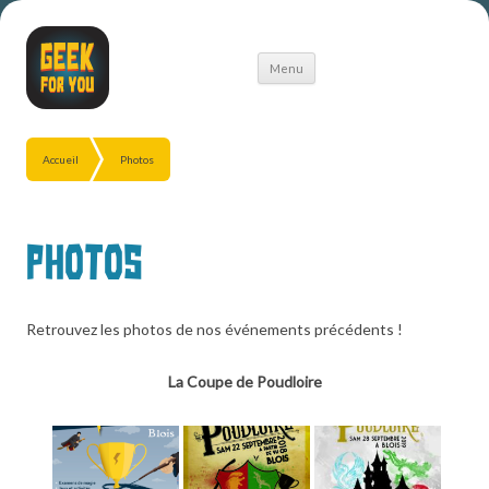
Aller
Menu
au
contenu
Accueil
Photos
Photos
Retrouvez les photos de nos événements précédents !
La Coupe de Poudloire