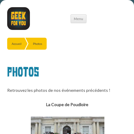
Aller
Menu
au
contenu
Accueil
Photos
Photos
Retrouvez les photos de nos événements précédents !
La Coupe de Poudloire