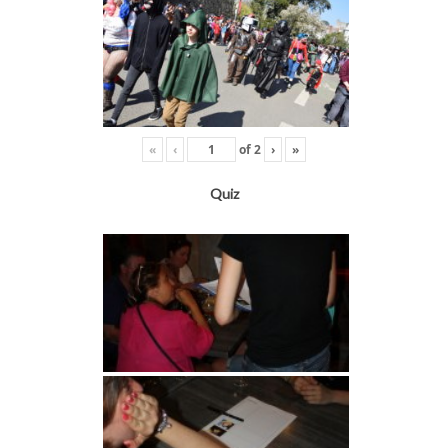
«
‹
of
2
›
»
Quiz