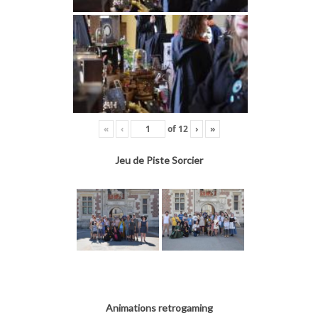
«
‹
of
12
›
»
Jeu de Piste Sorcier
Animations retrogaming