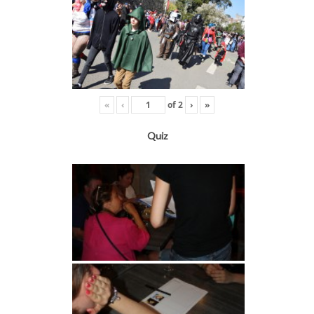
«
‹
of
2
›
»
Quiz