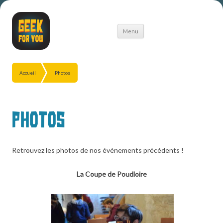
Aller
Menu
au
contenu
Accueil
Photos
Photos
Retrouvez les photos de nos événements précédents !
La Coupe de Poudloire