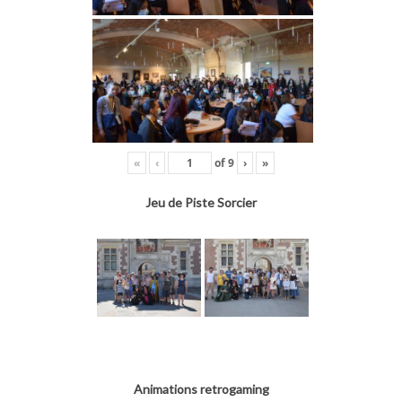
«
‹
of
9
›
»
Jeu de Piste Sorcier
Animations retrogaming