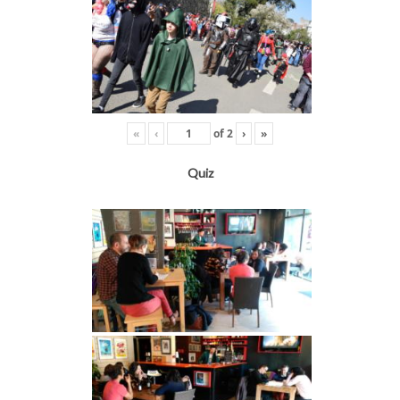
«
‹
of
2
›
»
Quiz