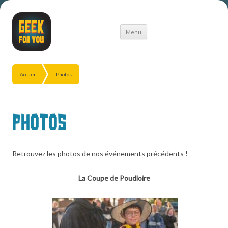
Aller
Menu
au
contenu
Accueil
Photos
Photos
Retrouvez les photos de nos événements précédents !
La Coupe de Poudloire