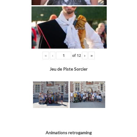
«
‹
of
12
›
»
Jeu de Piste Sorcier
Animations retrogaming