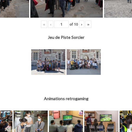
«
‹
of
10
›
»
Jeu de Piste Sorcier
Animations retrogaming