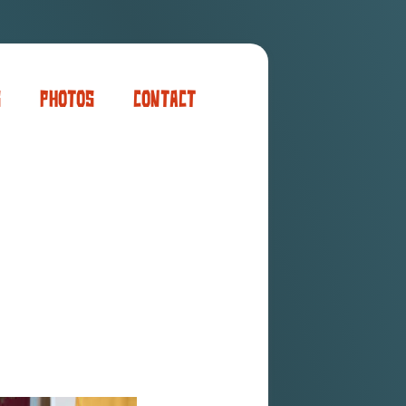
s
Photos
Contact
er
ogaming