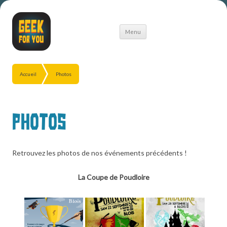
Aller
Menu
au
contenu
Accueil
Photos
Photos
Retrouvez les photos de nos événements précédents !
La Coupe de Poudloire