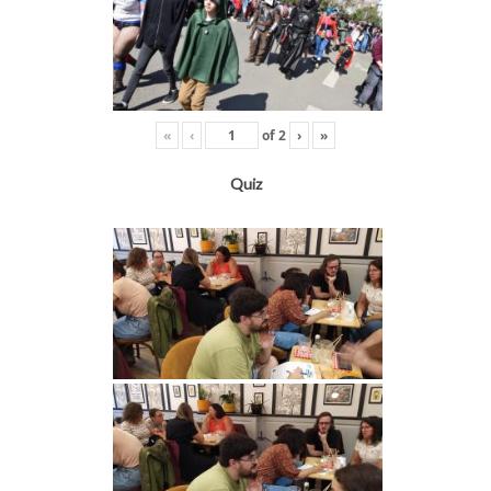
«
‹
of
2
›
»
Quiz