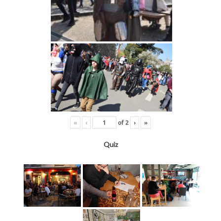
«
‹
of
2
›
»
Quiz