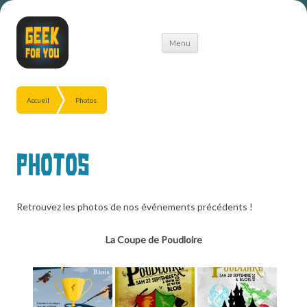
Aller
Menu
au
contenu
Accueil
Photos
Photos
Retrouvez les photos de nos événements précédents !
La Coupe de Poudloire