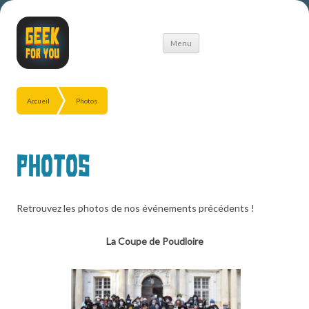
Aller
Menu
au
contenu
Accueil
Photos
Photos
Retrouvez les photos de nos événements précédents !
La Coupe de Poudloire