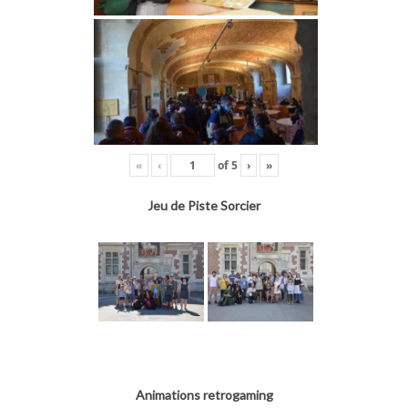
«
‹
of
5
›
»
Jeu de Piste Sorcier
Animations retrogaming