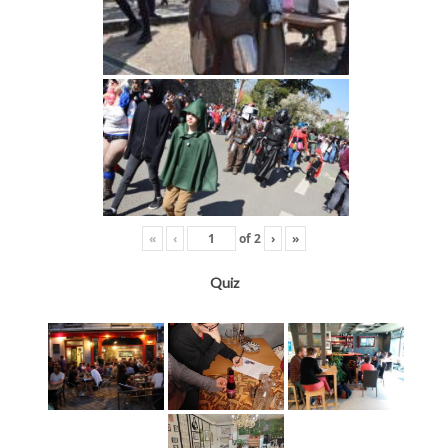
«
‹
of
2
›
»
Quiz