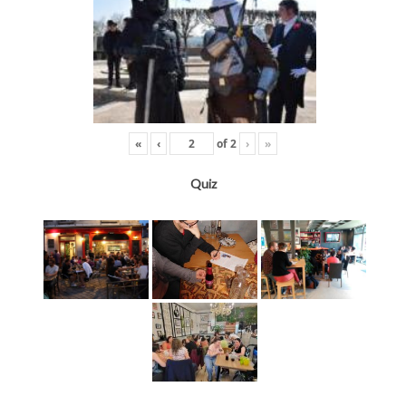
«
‹
of
2
›
»
Quiz