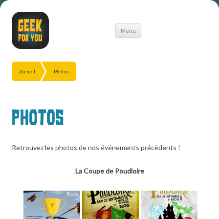
Aller
Menu
au
contenu
Accueil
Photos
Photos
Retrouvez les photos de nos événements précédents !
La Coupe de Poudloire