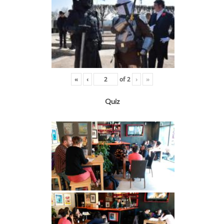
«
‹
of
2
›
»
Quiz