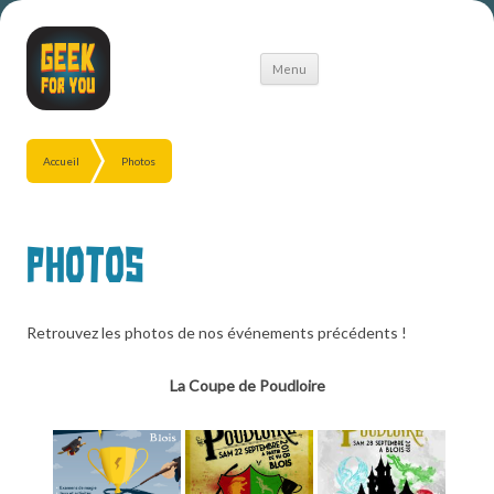
Aller
Menu
au
contenu
Accueil
Photos
Photos
Retrouvez les photos de nos événements précédents !
La Coupe de Poudloire