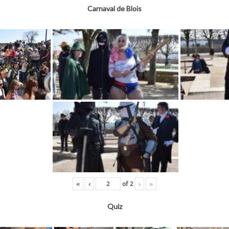
Carnaval de Blois
«
‹
of
2
›
»
Quiz