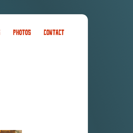
s
Photos
Contact
er
ogaming