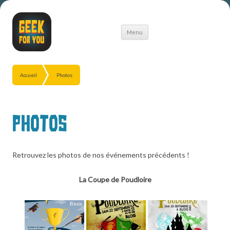
Aller
Menu
au
contenu
Accueil
Photos
Photos
Retrouvez les photos de nos événements précédents !
La Coupe de Poudloire