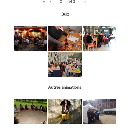
«
‹
of
2
›
»
Quiz
Autres animations