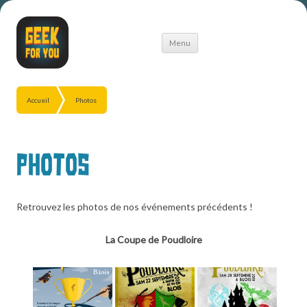
Aller
Menu
au
contenu
Accueil
Photos
Photos
Retrouvez les photos de nos événements précédents !
La Coupe de Poudloire