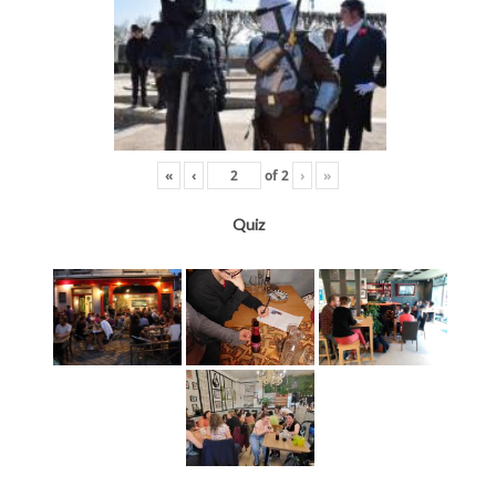
«
‹
of
2
›
»
Quiz